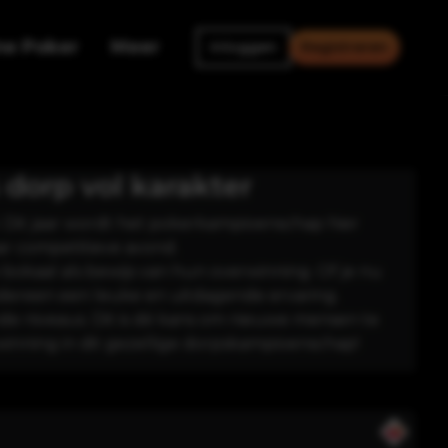
ne Poker
Meer
Inloggen
Registreren
dorp vol karakter
 Dit jaar wordt het pokerkampioenschap hier
ar competitieve avond.
okaal als bewijs van hun overwinning. Of je nu
edereen een leuke en uitdagende ervaring.
de niveaus. Dit is dé kans om nieuwe mensen te
inning in dit gezellige dorpskampioenschap!