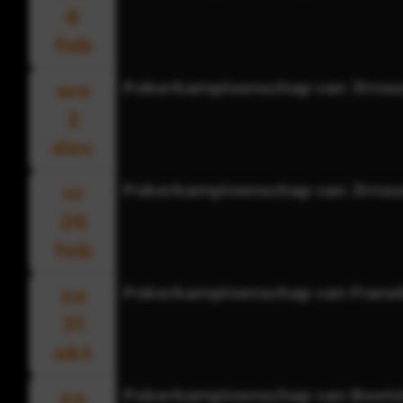
6
feb
wo
Pokerkampioenschap van Jirns
2
dec
vr
Pokerkampioenschap van Jirns
26
feb
za
Pokerkampioenschap van Frane
31
okt
zo
Pokerkampioenschap van Beets