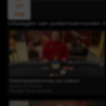
27
sep
Uitslagen van pokertoernooien 
Pokerkampioenschap van Lekkum
Datum:
07-03-2026
Winnaar:
Davey van Veen