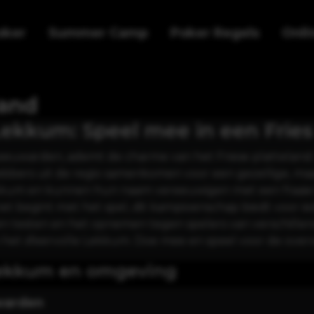
oker
Summer Camp
Poker Regels
Onli
land
kkum: Speel mee in een Fries 
Leeuwarden, ademt de charme van het Friese platteland.
fhebbers uit de regio samenkomen voor een gezellige, ma
ekkum en kunnen hun naam vereeuwigen met een fraaie b
t begint met het spel, dit kampioenschap biedt voor i
n testen en het opnemen tegen spelers van verschillen
 het sfeervolle Lekkum. Doe mee en speel voor de overw
ekkum
en omgeving
warden