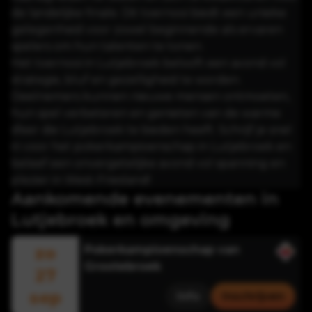
de landelijke finale. Dit toernooi biedt een unieke
gelegenheid voor zowel beginnende als ervaren
spelers om hun talenten te tonen.
Het toernooi in Lutjebroek belooft een avond vol
strategie, bluf en gezelligheid te worden.
Deelnemers kunnen nieuwe mensen ontmoeten,
hun spel verbeteren en genieten van de warme
sfeer die Lutjebroek te bieden heeft. Schrijf je snel
in voor het pokerkampioenschap in Lutjebroek en
beleef een onvergetelijke avond vol spanning en
plezier in West-Friesland!
Aankomende evenementen in
Lutjebroek
en omgeving
zo
Pokerkampioenschap van
Grootebroek
27
sep
Info
Inschrijven