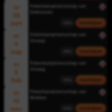
vr
Pokerkampioenschap van
Enkhuizen
26
mrt
Info
Inschrijven
vr
Pokerkampioenschap van
Zwaag
4
sep
Info
Inschrijven
vr
Pokerkampioenschap van
Zwaag
5
feb
Info
Inschrijven
vr
Pokerkampioenschap van
Blokker
13
nov
Info
Inschrijven