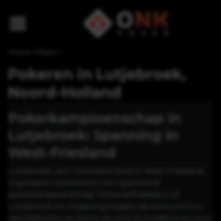
Home
>
Plaats
>
Pokeren in Lutjebroek,
Noord-Holland
Pokerkampioenschap in
Lutjebroek: Spanning in
West-Friesland
Lutjebroek, een charmant dorp in West-Friesland,
organiseert binnenkort een spannend
pokerkampioenschap. Pokerliefhebbers uit
Lutjebroek en omgeving krijgen de kans om hun
vaardigheden te testen en zich te kwalificeren voor