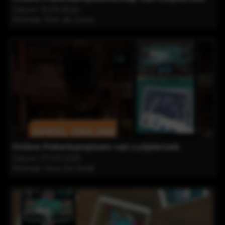
Datum:
16-03-2024
Winnaar:
Rion de Gouw
Online Pokerkampioen van Lutjebroek
Datum:
07-03-2023
Winnaar:
Arne De Kindt