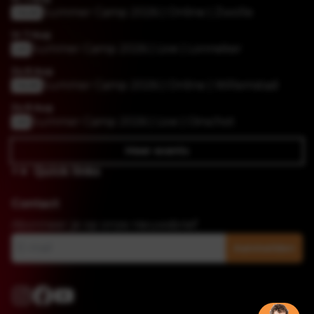
Summer Camp 2026 | Online | Zwolle
ONLINE
Vr
7
Aug
Summer Camp 2026 | Live | Lonneker
LIVE
Za
8
Aug
Summer Camp 2026 | Online | Willemstad
ONLINE
Za
8
Aug
Summer Camp 2026 | Live | Oirschot
LIVE
Meer events
Quick links
Contact
Abonneer je op onze nieuwsbrief
Aanmelden