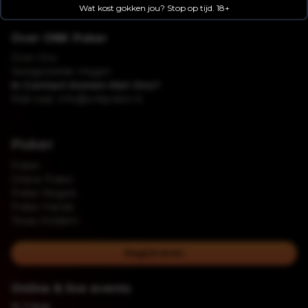
Wat kost gokken jou? Stop op tijd. 18+
Over ONK Poker
Over Ons
Veelgestelde Vragen
In Contact Komen Met Ons?
Mail naar: info@onkpoker.nl
Poker
Poker
Online Poker
Poker Regels
Poker Hands
Texas Holdem
Registreren
Online & live events
Vr
7
Aug