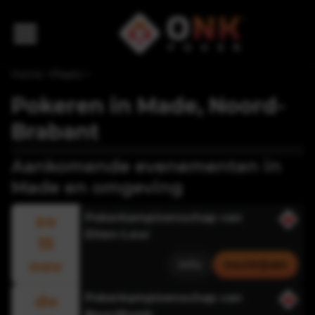
Home
>
Plaats
>
Pokeren in Made, Noord-
Brabant
Aankomende evenementen in
Made
en omgeving
zo
Pokerkampioenschap van
Etten-Leur
15
nov
Info
Inschrijven
do
Pokerkampioenschap van
Noordhoek