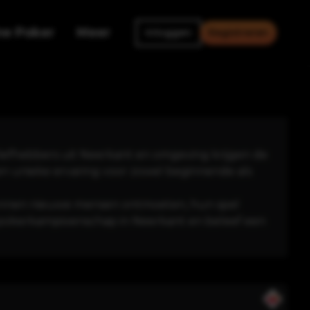
ne Poker
Meer
Inloggen
Registreren
iefhebbers uit Neerkant en omgeving krijgen de
 een unieke ervaring voor zowel beginnende als
 kunnen nieuwe mensen ontmoeten, hun spel
et pokerkampioenschap in Neerkant en beleef een