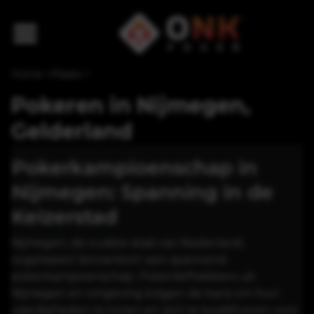
Home
>
Plaats
>
Pokeren in Nijmegen,
Gelderland
Pokerkampioenschap in
Nijmegen: Spanning in de
Keizerstad
Nijmegen, de oudste stad van Nederland,
organiseert binnenkort een spannend
pokerkampioenschap. Pokerliefhebbers uit
Nijmegen en omgeving krijgen de kans om hun
vaardigheden te tonen en zich te kwalificeren voor