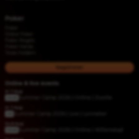
Poker
Poker
Online Poker
Poker Regels
Poker Hands
Texas Holdem
Registreren
Online & live events
Vr
7
Aug
Summer Camp 2026 | Online | Zwolle
ONLINE
Vr
7
Aug
Summer Camp 2026 | Live | Lonneker
LIVE
Za
8
Aug
Summer Camp 2026 | Online | Willemstad
ONLINE