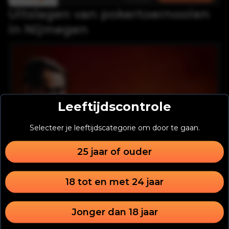
Uitslagen van pokertoernooien
in
Nijmegen
Leeftijdscontrole
Selecteer je leeftijdscategorie om door te gaan.
25 jaar of ouder
Online pokerkampioenschap van Nijmegen
Datum:
22-04-2026
Winnaar:
Rens Kannegieter
18 tot en met 24 jaar
Jonger dan 18 jaar