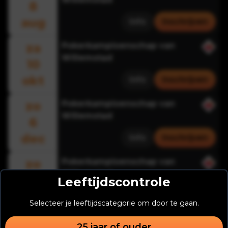
8
aug
Info
Inschrijven
za
Pokerkampioenschap van
Willemstad
10
okt
Info
Inschrijven
zo
Pokerkampioenschap van
Willemstad
6
dec
Info
Inschrijven
zo
Pokerkampioenschap van
Willemstad
7
Leeftijdscontrole
mrt
Info
Inschrijven
Selecteer je leeftijdscategorie om door te gaan.
Speellocaties in
Noordhoek
25 jaar of ouder