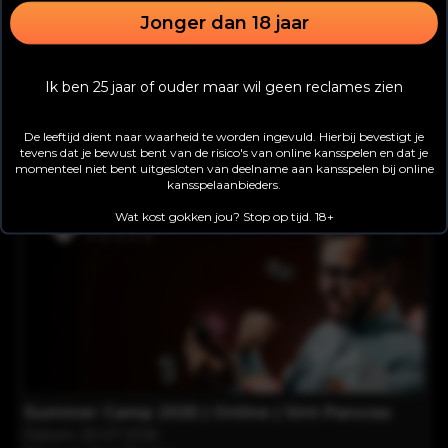
Jonger dan 18 jaar
Ik ben 25 jaar of ouder maar wil geen reclames zien
Online pokerkampioenschap van Sint Pancras
De leeftijd dient naar waarheid te worden ingevuld. Hierbij bevestigt je
Datum:
11-12-2025
tevens dat je bewust bent van de risico's van online kansspelen en dat je
Winnaar:
Julian ter Horst
momenteel niet bent uitgesloten van deelname aan kansspelen bij online
kansspelaanbieders.
Wat kost gokken jou? Stop op tijd. 18+
Summer Camp 2025 | Online | Sint Pancras
Datum:
23-07-2025