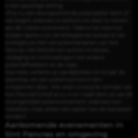
in een gezellige setting.
Of je nu een doorgewinterde pokerspeler bent of
net begint, iedereen is welkom om deel te nemen
aan dit unieke evenement. Tijdens het toernooi
strijden spelers om de felbegeerde bokaal en de
prestigieuze titel van pokerkampioen van Sint
Pancras. Het belooft een avond vol plezier,
uitdaging en ontmoetingen met andere
pokerliefhebbers uit de regio.
Doe mee, verbeter je vaardigheden en ervaar de
spanning van een pokertoernooi in een
ontspannen sfeer. Wie weet word jij de winnaar van
Sint Pancras! Schrijf je nu in en maak deel uit van dit
onvergetelijke pokerevenement. Iedereen kan
meedoen, maar alleen één speler kan de kampioen
worden!
Aankomende evenementen in
Sint Pancras
en omgeving