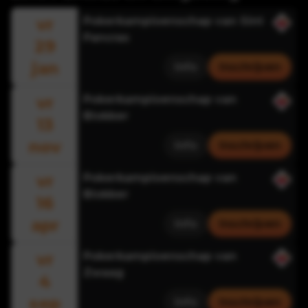
vr
Pokerkampioenschap van Sint
Pancras
29
jan
Info
Inschrijven
vr
Pokerkampioenschap van
Blokker
13
nov
Info
Inschrijven
vr
Pokerkampioenschap van
Blokker
16
apr
Info
Inschrijven
vr
Pokerkampioenschap van
Zwaag
4
sep
Info
Inschrijven