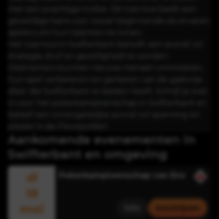
met een prachtige trofee. Dit toernooi biedt een
geweldige kans voor zowel beginnende als ervaren
spelers om hun talenten te tonen.
Het toernooi in Swifterbant belooft een avond vol
strategie, bluf en gezelligheid te worden.
Deelnemers kunnen nieuwe mensen ontmoeten,
hun spel verbeteren en genieten van de gastvrije
sfeer die Swifterbant te bieden heeft. Schrijf je snel
in voor het pokerkampioenschap in Swifterbant en
beleef een onvergetelijke avond vol spanning en
plezier in de Flevopolder!
Aankomende evenementen in
Swifterbant
en omgeving
di
Pokerkampioenschap van Ens
18
mei
Info
Inschrijven