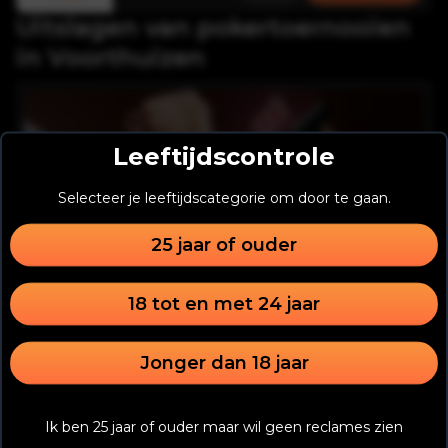
Uitslagen van pokertoernooien
in
Voorthuizen
Leeftijdscontrole
Selecteer je leeftijdscategorie om door te gaan.
25 jaar of ouder
Online Pokerkampioenschap van Voorthuizen
18 tot en met 24 jaar
Datum:
21-04-2024
Winnaar:
Rik Verboon
Jonger dan 18 jaar
Ik ben 25 jaar of ouder maar wil geen reclames zien