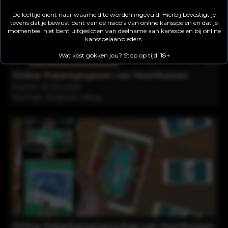
De leeftijd dient naar waarheid te worden ingevuld. Hierbij bevestigt je
tevens dat je bewust bent van de risico's van online kansspelen en dat je
momenteel niet bent uitgesloten van deelname aan kansspelen bij online
kansspelaanbieders.
Wat kost gokken jou? Stop op tijd. 18+
Online Pokerkampioen van Voorthuizen
Datum:
01-03-2023
Winnaar:
Roderick Paling
Online Pokerkampioenschap van Voorthuizen