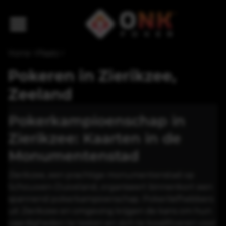
Home
>
Plaats
>
Pokeren in Zierikzee,
Zeeland
Pokerkampioenschap in
Zierikzee: Kaarten in de
Monumentenstad
Zierikzee, een prachtige monumentenstad op
Schouwen-Duiveland, organiseert binnenkort een
spannend pokerkampioenschap. Pokerliefhebbers
uit Zierikzee en omgeving krijgen de kans om hun
vaardigheden te testen en zich te kwalificeren voor