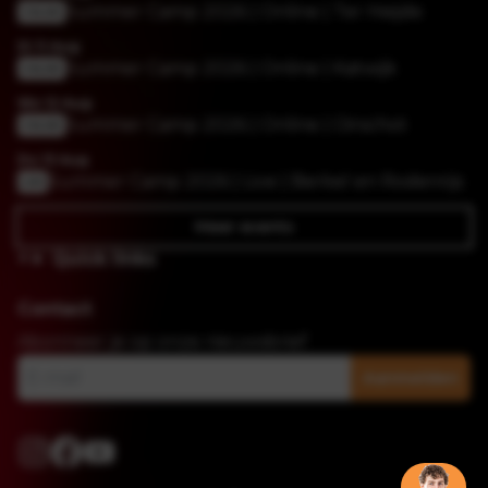
Summer Camp 2026 | Online | Ter Heijde
ONLINE
Di
11
Aug
Summer Camp 2026 | Online | Katwijk
ONLINE
Wo
12
Aug
Summer Camp 2026 | Online | Oirschot
ONLINE
Do
13
Aug
Summer Camp 2026 | Live | Berkel en Rodenrijs
LIVE
Meer events
Quick links
Contact
Abonneer je op onze nieuwsbrief
Aanmelden