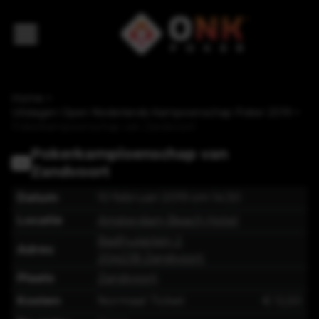
Home
>
Uitslagen Open Nederlands Kampioenschap Poker 2019
>
Pokerkampioenschap van Zandvoort
Pokerkampioenschap van
Live
Zandvoort
Datum
10 februari 2019 om 14:30
Locatie
Amsterdam Beach Hotel
Badhuisplein
2
Adres
2042JB
Zandvoort
Plaats
Zandvoort
Kosten
Normaal Ticket
€
12,50