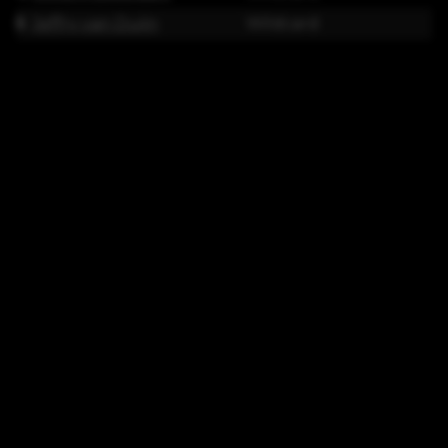
5
Jeffry van Duijn
Wildcard