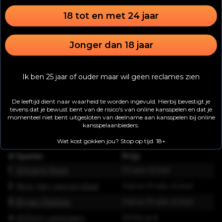
18 tot en met 24 jaar
Jonger dan 18 jaar
Ik ben 25 jaar of ouder maar wil geen reclames zien
De leeftijd dient naar waarheid te worden ingevuld. Hierbij bevestigt je
tevens dat je bewust bent van de risico's van online kansspelen en dat je
Uitslag
momenteel niet bent uitgesloten van deelname aan kansspelen bij online
kansspelaanbieders.
47
deelnemers
Wat kost gokken jou? Stop op tijd. 18+
#
Speler
Prijs
1
Vincent Roos
Finale ticket
2
Nick Van veenendaal
Halve finale ticket
3
Bryan Dekker
Halve finale ticket
4
Willem Lepelaars
Wildcard