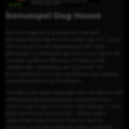
bonusspel Dog House
Het bonusspel kun je activeren met drie
bonussymbolen die kunnen vallen op rol 1 , 3 en 5.
Het symbool wordt afgebeeld als een roze
diamanten hondenpoot gehuld in puur goud. Bij
3 scatter symbolen (bonus) ontvang je ook
meteen een uitbetaling van 5x je inzet. De
bonussymbolen kunnen op willekeurige posities
terechtkomen om uit te betalen.
Voordat je het gratis spins spel start, worden er een
willekeurig aantal gratis spins toegekend. Een
scherm met 3 rijen en 3 rollen met daarop 1, 2 of 3
gratis spins komt tevoorschijn. Nadat alles is
uitgedraaid krijg je te zien hoeveel spins je
ontvangt en worden deze bij elkaar opgeteld.