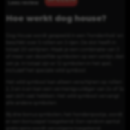
Lees review
Hoe werkt dog house?
Dog House wordt gespeeld in een ‘hondenhok’ en
beschikt over 5 rollen en 3 rijen. De slot heeft in
totaal 20 winlijnen. Maak je een combinatie van 3
of meer van dezelfde symbolen op een winlijn, dan
win je. In totaal zijn er 12 symbolen in het spel,
inclusief het speciale wild symbool.
Het wild symbool kan alleen verschijnen op rollen
2, 3 en 4 en kan een vermenigvuldiger van 2x of 3x
aan zich vast hebben. Het wild symbool vervangt
alle andere symbolen.
Bij drie bonus symbolen, het hondenpootje, wordt
er een bonusspel toegekend. Een random aantal
gratis spins wordt vervolgens toegekend.