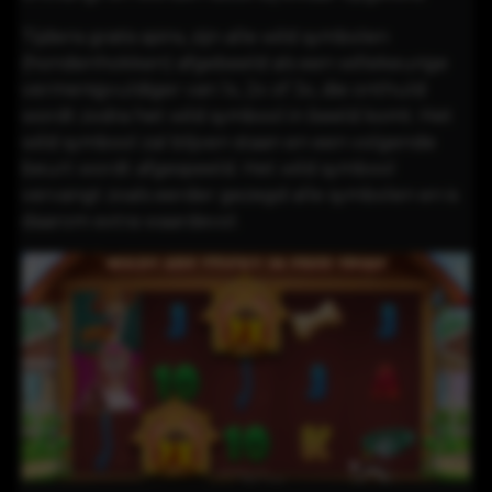
Tijdens gratis spins, zijn alle wild symbolen
(hondenhokken) afgebeeld als een willekeurige
vermenigvuldiger van 1x, 2x of 3x, die onthuld
wordt zodra het wild symbool in beeld komt. Het
wild symbool zal blijven staan en een volgende
beurt wordt afgespeeld. Het wild symbool
vervangt zoals eerder gezegd alle symbolen en is
daarom extra waardevol.