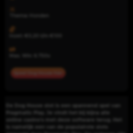
Thema:
Honden
Inzet:
€0,20 t/m €100
Max. Win:
6.750x
Speel
Dog House
hier
De Dog House slot is een spannend spel van
Pragmatic Play. Je vindt het bij bijna alle
online casino’s met deze software terug. Het
is namelijk een van de populairste slots