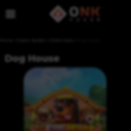
Home
>
Casino Spellen
>
Online slots
>
Dog House
Dog House