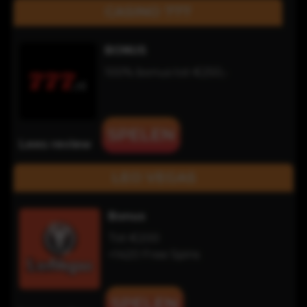
CASINO 777
BONUS
100% bonus tot €250,-
SPELEN
Lees review
LEO VEGAS
Bonus
Tot €200
+1420 Free Spins
SPELEN