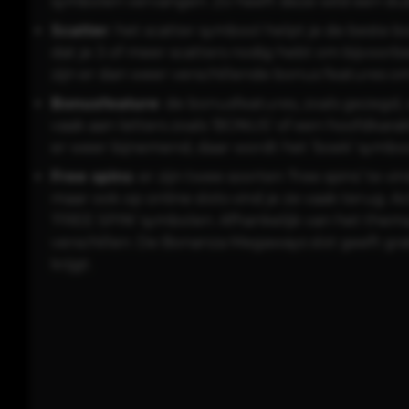
symbolen vervangen. Zo heeft deze wild een dub
Scatter
: het scatter symbool helpt je de beste bo
dat je 3 of meer scatters nodig hebt om bijvoorbeel
zijn er dan weer verschillende bonus features 
Bonusfeature
: de bonusfeatures, zoals gezegd,
vaak aan letters zoals ‘BONUS’ of een hoofdkar
er weer bijnemend, daar wordt het ‘boek’ symboo
Free spins
: er zijn twee soorten ‘free spins’ te vi
maar ook op online slots vind je ze vaak terug. Ac
‘FREE SPIN’ symbolen. Afhankelijk van het them
verschillen. De Bonanza Megaways slot geeft grati
krijgt.