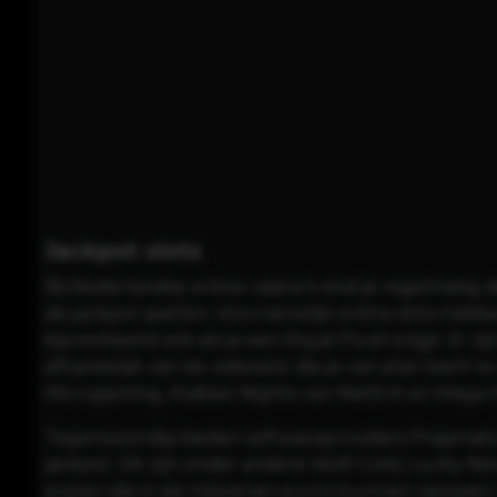
Jackpot slots
Bij Nederlandse online casino’s vind je regelmatig 
de jackpot spellen. Voornamelijk online slots heb
bijvoorbeeld ook als je een Royal Flush krijgt. Er z
afhankelijk van de videoslot die je van plan bent 
Microgaming, Arabian Nights van NetEnt en Mega 
Tegenwoordig bieden softwareproviders Pragmatic 
jackpot. Dit zijn onder andere Wolf Gold, Lucky New
prijzen die in de miljoenen euro’s kunnen oplopen.