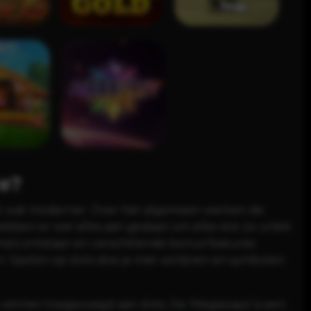
e?
s net wat moderner. Over het algemeen werken de
hebben er wel alles aan gedaan om elke slot zo uniek
ma’s ontstaan en verschillende bonus features
. Spelen op slots doe je met winlijnen en symbolen
e winnen toegevoegd aan slots. De ‘Megaways’ is een