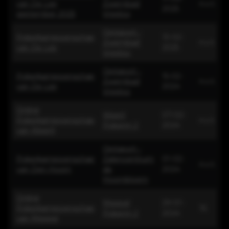
van De Lier
Zwembad
n.v.t.
2025
september 2025
Vreeloo
Optisport -
Pokerkampioenschap
13-02-
Zwembad
n.v.t.
van De Lier
2025
Vreeloo
Optisport -
Pokerkampioenschap
15-02-
Zwembad
n.v.t.
van De Lier
2024
Vreeloo
Online
Weert
07-02-
Pokerkampioenschap
n.v.t.
Pokerrrr 2
2024
van Weert!
Optisport -
Pokerkampioenschap
Zalencentrum
01-02-
n.v.t.
van Den Hoorn
de
2024
Hoornbloem
Online
Meppel
29-01-
Pokerkampioenschap
16
Pokerrrr 2
2024
van Meppel