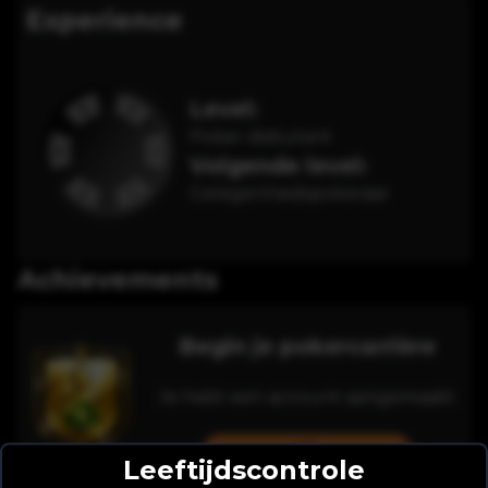
Experience
Level:
Poker debutant
Volgende level:
Gelegenheidspokeraar
Achievements
Begin je pokercarrière
Je hebt een account aangemaakt
1
/
1
Leeftijdscontrole