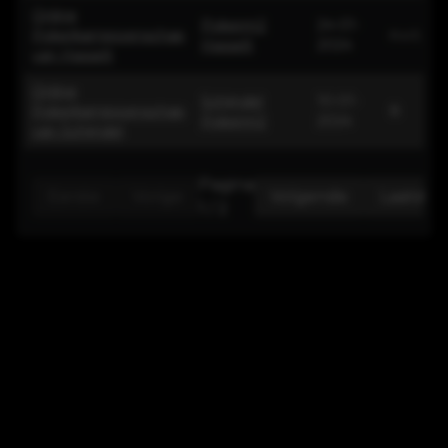
Online
Pokerrrr2
24-01-
Pokerkampioenschap
n.v.t.
Hasselt
2024
van Hasselt
Online
Schijndel
10-01-
Pokerkampioenschap
8
Pokerrrr2
2024
van Schijndel
Pagina
Eerste
Vorige
Volgende
Laatste
1
/
2