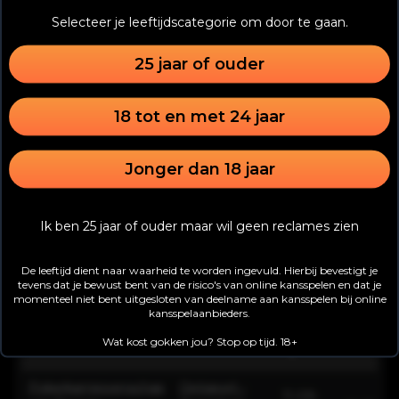
Selecteer je leeftijdscategorie om door te gaan.
25 jaar of ouder
18 tot en met 24 jaar
Jonger dan 18 jaar
Ik ben 25 jaar of ouder maar wil geen reclames zien
De leeftijd dient naar waarheid te worden ingevuld. Hierbij bevestigt je
tevens dat je bewust bent van de risico's van online kansspelen en dat je
Resultaten
momenteel niet bent uitgesloten van deelname aan kansspelen bij online
kansspelaanbieders.
Datum
Wat kost gokken jou? Stop op tijd. 18+
Toernooi
Locatie
Positie
▼
Pokerkampioenschap
Optisport -
11-09-