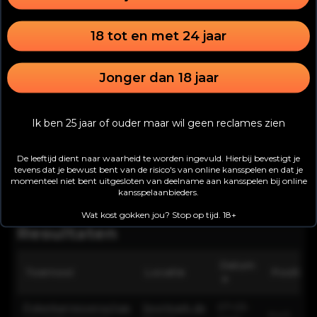
18 tot en met 24 jaar
Jonger dan 18 jaar
Ik ben 25 jaar of ouder maar wil geen reclames zien
De leeftijd dient naar waarheid te worden ingevuld. Hierbij bevestigt je
tevens dat je bewust bent van de risico's van online kansspelen en dat je
momenteel niet bent uitgesloten van deelname aan kansspelen bij online
kansspelaanbieders.
Wat kost gokken jou? Stop op tijd. 18+
Resultaten
Datum
Toernooi
Locatie
Positie
▼
Pokerkampioenschap
Sportpark de
07-03-
n.v.t.