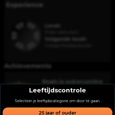
Experience
Level:
Poker debutant
Volgende level:
Gelegenheidspokeraar
Achievements
Begin je pokercarrière
Leeftijdscontrole
Je hebt een account aangemaakt
Selecteer je leeftijdscategorie om door te gaan.
1
/
1
25 jaar of ouder