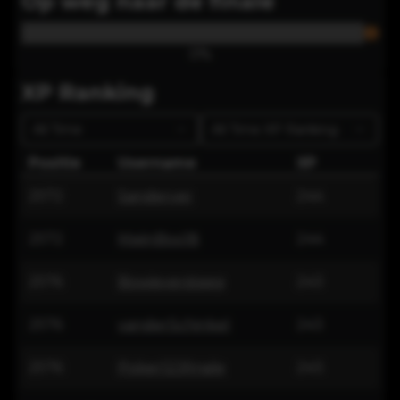
Op weg naar de finale
0
%
XP Ranking
All Time
All Time
XP Ranking
Positie
Username
XP
2572
Sanderver
244
2572
MajinBoo18
244
2576
Bowieversteeg
243
2576
vanderSchinkel
243
2576
Poker123finale
243