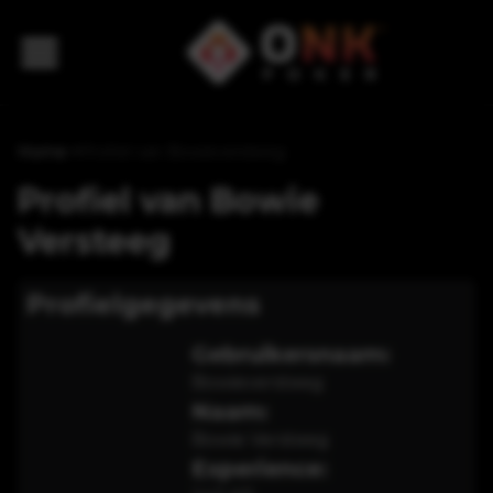
Home
>
Profiel van Bowieversteeg
Profiel van
Bowie
Versteeg
Profielgegevens
Gebruikersnaam:
Bowieversteeg
Naam:
Bowie Versteeg
Experience: