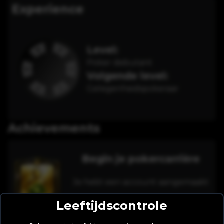
Experience
Level:
Poker debutant
Volgende level:
Gelegenheidspokeraar
Achievements
Begin je pokercarrière
Je hebt een account aangemaakt
Leeftijdscontrole
1
/
1