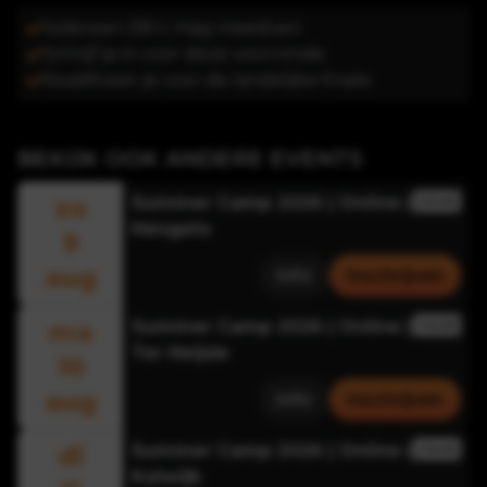
Iedereen (18+) mag meedoen
Schrijf je in voor deze voorronde
Kwalificeer je voor de landelijke finale
BEKIJK OOK ANDERE EVENTS
zo
Summer Camp 2026 | Online |
ONLINE
Hengelo
9
aug
Info
Inschrijven
ma
Summer Camp 2026 | Online |
ONLINE
Ter Heijde
10
aug
Info
Inschrijven
di
Summer Camp 2026 | Online |
ONLINE
Katwijk