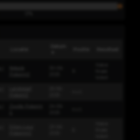
0
%
Datum
Locatie
Positie
Resultaat
▼
Halve
 |
Nijkerk
30-06-
9
finale
Pokerrrr2
2025
ticket
 |
Landgraaf
25-06-
n.v.t.
Pokerrr2
2025
 |
Zwolle Pokerrrr
24-06-
n.v.t.
2.
2025
Halve
 |
Etten-Leur
23-06-
6
finale
Pokerrrrr2
2025
ticket