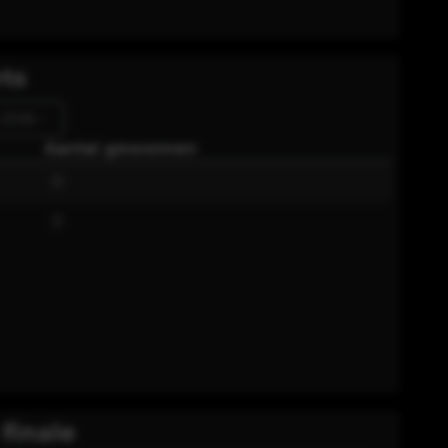
ts
2026
Aantal gewonnen
0
0
finale