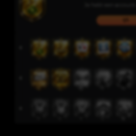
Je hebt een accoun
1
/
1