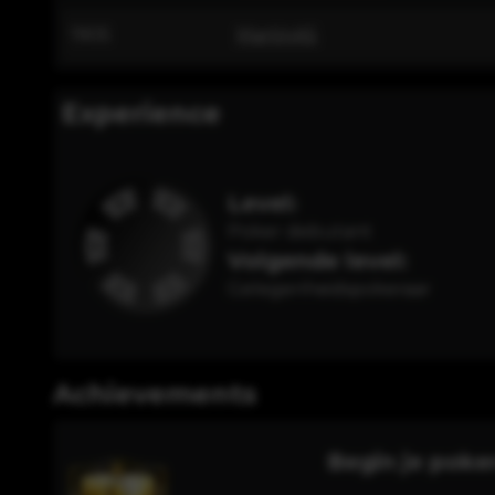
1905
MartinAS
Experience
Level:
Poker debutant
Volgende level:
Gelegenheidspokeraar
Achievements
Begin je poker