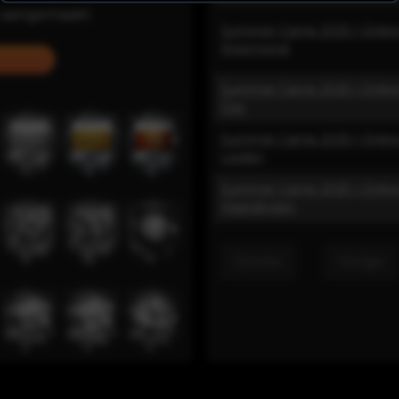
t aangemaakt
Summer Camp 2025 | Online
Roermond
Summer Camp 2025 | Online
Oss
Summer Camp 2025 | Online
Leiden
Summer Camp 2025 | Online
Vlaardingen
Eerste
Vorige