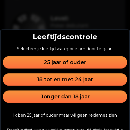
Level:
Poker debutant
Volgende level:
Leeftijdscontrole
Gelegenheidspokeraar
Selecteer je leeftijdscategorie om door te gaan.
25 jaar of ouder
Achievements
18 tot en met 24 jaar
Begin je pokercarrière
Je hebt een account aangemaakt
Jonger dan 18 jaar
1
/
1
Ik ben 25 jaar of ouder maar wil geen reclames zien
De leeftijd dient naar waarheid te worden ingevuld. Hierbij bevestigt je