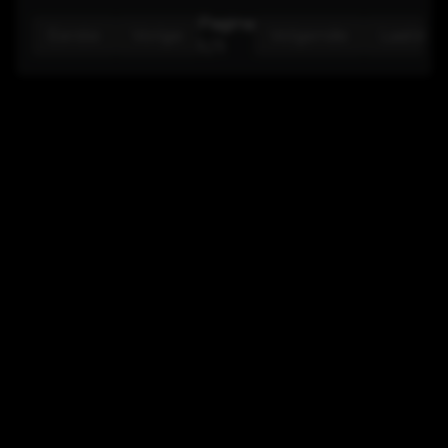
Pagina
Eerste
Vorige
Volgende
Laatste
1
/
1