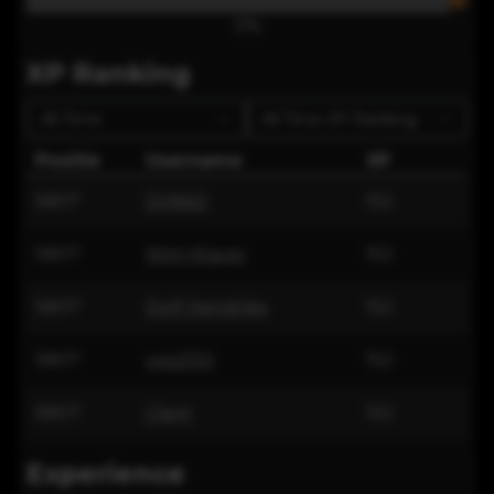
0
%
XP Ranking
All Time
All Time
XP Ranking
Positie
Username
XP
5807
D0N63
152
5807
Wim Klaver
152
5807
Dolf Hendriks
152
5807
vos2510
152
5807
Clem
152
Experience