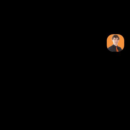
Over ONK Poker