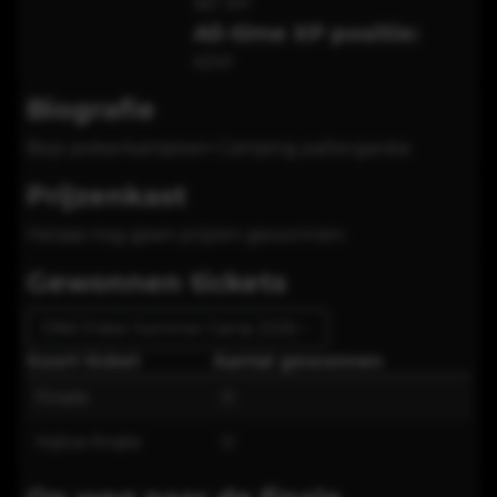
167
XP
All-time XP positie:
4241
Biografie
Bojo pokerkampioen Camping pallergarste
Prijzenkast
Helaas nog geen prijzen gewonnen.
Gewonnen tickets
ONK Poker Summer Camp 2026
Soort ticket
Aantal gewonnen
Finale
0
Halve finale
0