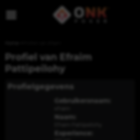
Home
>
Profiel van efraim
Profiel van
Efraim
Pattipeilohy
Profielgegevens
Gebruikersnaam:
efraim
Naam:
Efraim Pattipeilohy
Experience: