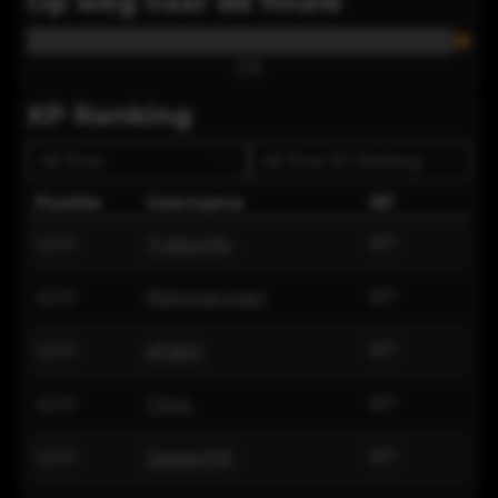
Op weg naar de finale
0
%
XP Ranking
All Time
All Time
XP Ranking
Positie
Username
XP
4241
Trebor94
167
4241
Rtimmerman
167
4241
efraim
167
4241
Timo
167
4241
JasperFM
167