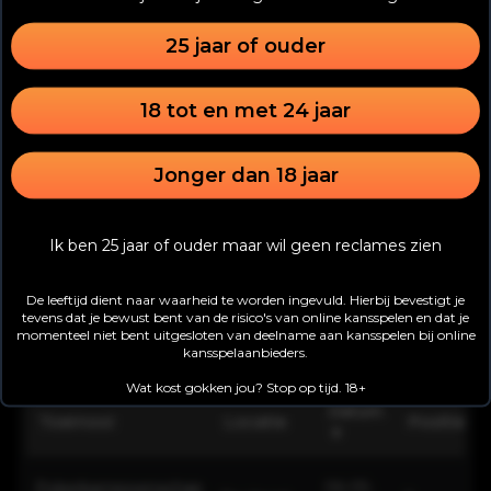
25 jaar of ouder
18 tot en met 24 jaar
Jonger dan 18 jaar
Ik ben 25 jaar of ouder maar wil geen reclames zien
De leeftijd dient naar waarheid te worden ingevuld. Hierbij bevestigt je
tevens dat je bewust bent van de risico's van online kansspelen en dat je
momenteel niet bent uitgesloten van deelname aan kansspelen bij online
kansspelaanbieders.
Resultaten
Wat kost gokken jou? Stop op tijd. 18+
Datum
Toernooi
Locatie
Positie
▼
Pokerkampioenschap
06-05-