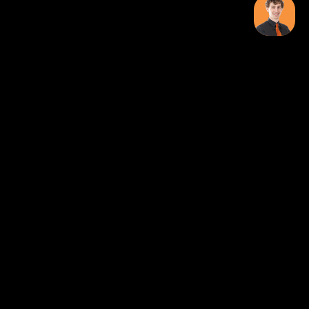
Over ONK Poker
Over Ons
Veelgestelde Vragen
In Contact Komen Met Ons?
Mail naar: info@onkpoker.nl