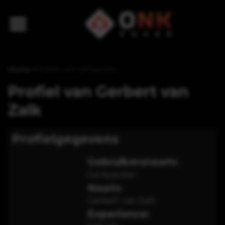
Home
>
Profiel van Gerbypoker
Profiel van
Gerbert van
Zalk
Profielgegevens
Gebruikersnaam:
Gerbypoker
Naam:
Gerbert van Zalk
Experience: