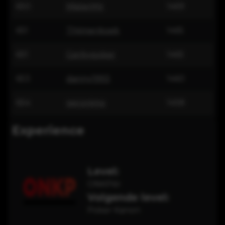
650
MisterMjr
1469
651
Thijmenkoek
1465
651
Gerbypoker
1465
653
danny1993
1460
654
geronimo
1458
Experience
Level:
ONKPér
Volgende level:
Poker Kanon