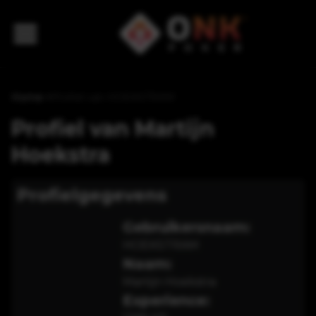
Home
>
Profiel van HOEKSTRAM
Profiel van
Martijn
Hoekstra
Profielgegevens
Gebruikersnaam:
HOEKSTRAM
Naam:
Martijn Hoekstra
Experience: