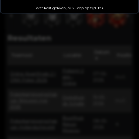
Wat kost gokken jou? Stop op tijd. 18+
Resultaten
Datum
Toernooi
Locatie
Positie
▼
Pokerrrr 2
Online Kwartfinale 2 |
07-06-
app -
n.v.t.
ONK Poker 25/26
2026
Online
Pokerkampioenschap
Dorpshuis
15-05-
van Nijeveen mei
n.v.t.
de Schalle
2026
2026
Buurthuis
Pokerkampioenschap
08-05-
Nieuw
4
van Hollandscheveld
2026
Moscou