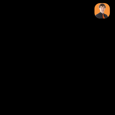
Over ONK Poker
Over Ons
Veelgestelde Vragen
In Contact Komen Met Ons?
Mail naar: info@onkpoker.nl