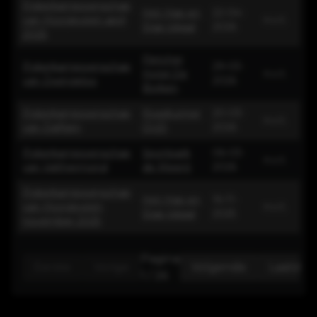
Pokerkampioenschap
Het Hap en
22-04-
van Hoogeveen april
n.v.t.
Stap lokaal
2026
2026
Fletcher
Pokerkampioenschap
29-03-
Hotel De
n.v.t.
van Dwingeloo
2026
Borken
Pokerkampioenschap
Roadrunner
20-03-
n.v.t.
van Dalfsen
OUD
2026
Pokerkampioenschap
Sportpark
06-03-
n.v.t.
van Valthermond
de Meent
2026
Pokerkampioenschap
Het Hap en
16-11-
van Hoogeveen
n.v.t.
Stap lokaal
2025
november 2025
Pagina
Eerste
Vorige
Volgende
Laatste
1
/
26