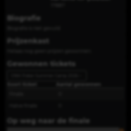
17887
Biografie
Biografie is niet gevuld
Prijzenkast
Helaas nog geen prijzen gewonnen.
Gewonnen tickets
ONK Poker Summer Camp 2026
Soort ticket
Aantal gewonnen
Finale
0
Halve finale
0
Op weg naar de finale