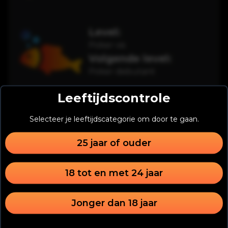
Level:
Poker vis
Volgende level:
Poker debutant
Leeftijdscontrole
Achievements
Selecteer je leeftijdscategorie om door te gaan.
Begin je pokercarrière
25 jaar of ouder
Je hebt een account aangemaakt
18 tot en met 24 jaar
1
/
1
Jonger dan 18 jaar