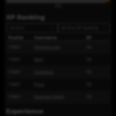
0
%
XP Ranking
All Time
All Time
XP Ranking
Positie
Username
XP
17887
Marnick smit
78
17887
BigF
78
17887
hulsebos
78
17887
Flow
78
17887
RedmerONKP
78
Experience