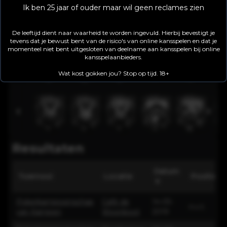
Ik ben 25 jaar of ouder maar wil geen reclames zien
De leeftijd dient naar waarheid te worden ingevuld. Hierbij bevestigt je
tevens dat je bewust bent van de risico's van online kansspelen en dat je
momenteel niet bent uitgesloten van deelname aan kansspelen bij online
kansspelaanbieders.
Wat kost gokken jou? Stop op tijd. 18+
Resultaten
Datum
Toernooi
Locatie
Positie
▼
Pokerkampioenschap
Café de
14-05-
n.v.t.
van Kampen
Woonboot
2019