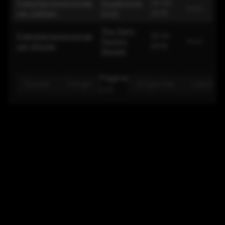
Pokerkampioenschap
Roadrunner
29-03-
n.v.t.
van Dalfsen
OUD
2019
The Party
Pokerkampioenschap
23-01-
Factory
n.v.t.
van Wezep
2019
Wezep
Pagina
Eerste
Vorige
Volgende
Laatste
1
/
1