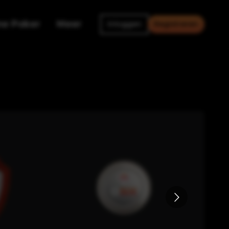
ne Poker
Meer
Inloggen
Registreren