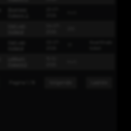
e
Boxmeer
23-07-
n.v.t.
Pokerrrr 2.
2026
Hart van
04-07-
210
Holland
2026
Hart van
03-07-
Kwartfinale
17
Holland
2026
ticket
p
Lekkum
15-12-
n.v.t.
Pokerrrr2
2025
Pagina
1
/
8
Volgende
Laatste