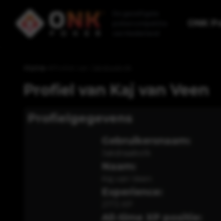
De gezelligste
ONK P
pokercompetitie
van Nederland
Home
>
Profiel van Jakdraaikolk
Profiel van
Kaj van Veen
Profielgegevens
Gebruikersnaam:
Jakdraaikolk
Naam:
Kaj van Veen
Experience:
2173
XP
All-time XP positie: