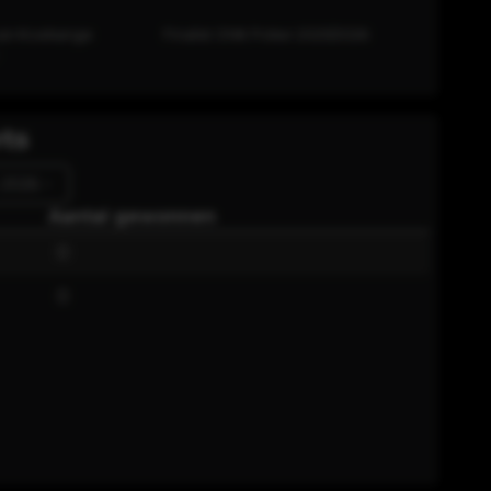
van Koekange
Finalist
ONK Poker 2025/2026
Online
ts
2026
Aantal gewonnen
0
0