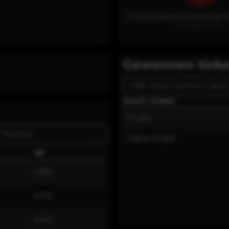
Finalist
ONK Poker 2025/2026
Online pokerkampioenschap 
9-12-2025 19:00:00
Gewonnen ticke
ONK Poker Summer Camp 
Soort ticket
Finale
 Ranking
Halve finale
XP
2185
2173
2173