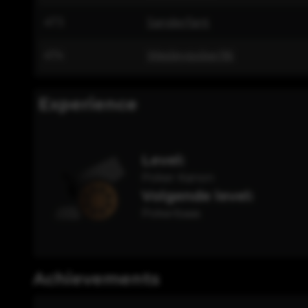
473
Sanderfant
474
Wesleypoker96
Experience
Level:
Poker Kanon
Volgende level:
Pokerbaas
Achievements