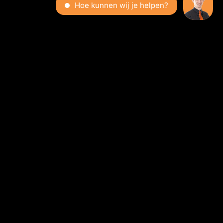
Contact
Abonneer je op onze nieuwsbrief
Aanmelden
rjarigen