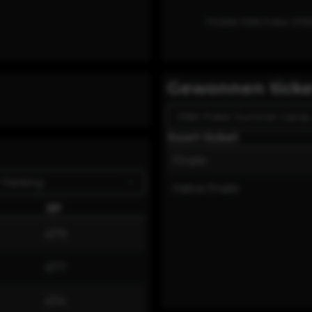
Finalist
ONK Poker 2019/2020
Pokerkampioenschap van
7-9-2019 10:30:00
Gewonnen ticke
ONK Poker Summer Camp 
Soort ticket
Finale
 Ranking
Halve finale
XP
679
677
674