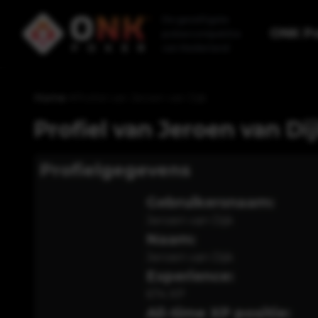
De gezelligste
ONK P
pokercompetitie
van Nederland
Home
>
Profiel van Jeroen van Dijk
Profiel van
Jeroen van Di
Profielgegevens
Gebruikersnaam:
Jeroen van Dijk
Naam:
Jeroen van Dijk
Experience:
674
XP
All-time XP positie: