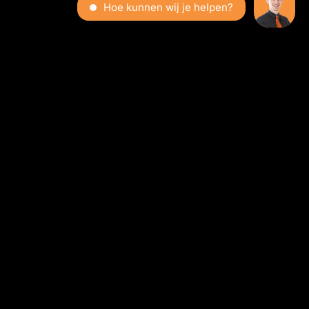
Contact
Abonneer je op onze nieuwsbrief
Aanmelden
rjarigen