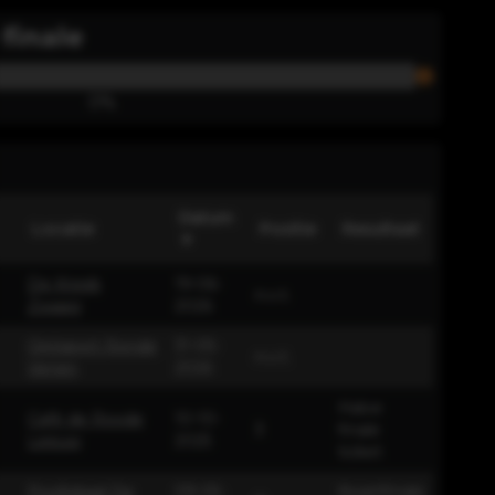
finale
0
%
Datum
Locatie
Positie
Resultaat
▼
De Kreek
19-06-
n.v.t.
Zwaag
2026
Optisport Ronde
31-05-
n.v.t.
Venen
2026
Halve
Café de Roode
10-10-
3
finale
Leeuw
2025
ticket
Poollokaal De
09-05-
Kwartfinale