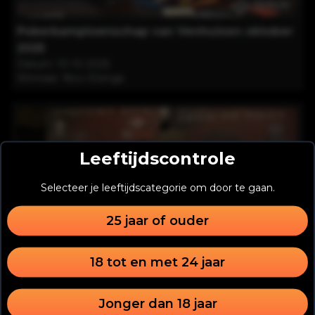
Pokerkampioenschap van Venhuizen oktober
2025
Datum:
10-10-2025
Winnaar:
Nico Elzinga
Leeftijdscontrole
Selecteer je leeftijdscategorie om door te gaan.
25 jaar of ouder
Pokerkampioenschap van Venhuizen
18 tot en met 24 jaar
Datum:
15-11-2024
Winnaar:
Romeo Panchoe
Jonger dan 18 jaar