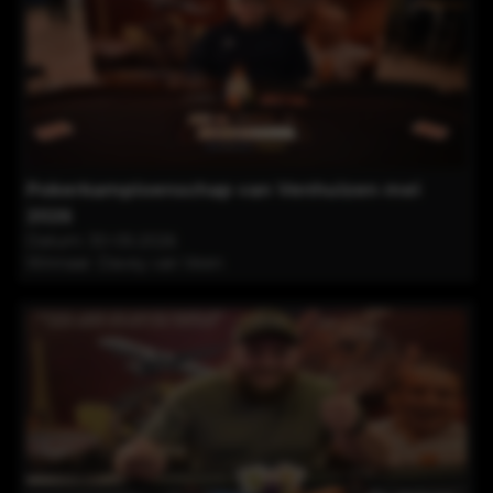
Pokerkampioenschap van Venhuizen mei
2026
Datum:
30-05-2026
Winnaar:
Davey van Veen