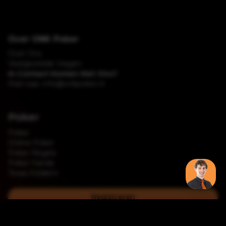
Over ONK Poker
Over Ons
Veelgestelde Vragen
In Contact Komen Met Ons?
Mail naar: info@onkpoker.nl
Poker
Poker
Online Poker
Poker Regels
Poker Hands
Texas Holdem
Registreren
Online & live events