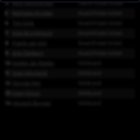
4
Rick Hellingman
Halve finale ticket
5
Nathalie Mulder
Kwartfinale ticket
6
Tim Smit
Kwartfinale ticket
7
Rob Bronkhorst
Kwartfinale ticket
8
Frank van Ark
Kwartfinale ticket
9
Arie Deijkers
Kwartfinale ticket
10
Stefan de Ridder
Wildcard
11
Stan Meyland
Wildcard
12
Ronnie Mol
Wildcard
13
Sven Elout
Wildcard
14
Vincent Burger
Wildcard