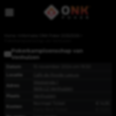
Home
>
Informatie ONK Poker 2025/2026
>
Pokerkampioenschap van Venhuizen
Pokerkampioenschap van
Live
Venhuizen
Datum
15 november 2024 om 19:30
Locatie
Café de Roode Leeuw
Westeinde
1
Adres
1606 CZ
Venhuizen
Plaats
Venhuizen
Normaal Ticket
€
14,95
Kosten
Early Bird Ticket
€
13,50