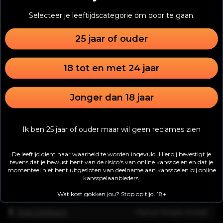
Selecteer je leeftijdscategorie om door te gaan.
25 jaar of ouder
18 tot en met 24 jaar
Jonger dan 18 jaar
Uitslag
Ik ben 25 jaar of ouder maar wil geen reclames zien
102
deelnemers
De leeftijd dient naar waarheid te worden ingevuld. Hierbij bevestigt je
tevens dat je bewust bent van de risico's van online kansspelen en dat je
#
Speler
Prijs
momenteel niet bent uitgesloten van deelname aan kansspelen bij online
kansspelaanbieders.
1
Romeo Panchoe
Finale ticket
Wat kost gokken jou? Stop op tijd. 18+
2
Rick Hellingman
Halve finale ticket
3
Arie Deijkers
Halve finale ticket