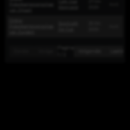
Café Zaal
27-04-
Pokerkampioenschap
n.v.t.
Kleijngeld
2020
van Zijtaart
Online
Sportcafé
25-04-
Pokerkampioenschap
n.v.t.
De Cup
2020
van Zundert
Pagina
Eerste
Vorige
Volgende
Laatste
1
/
2