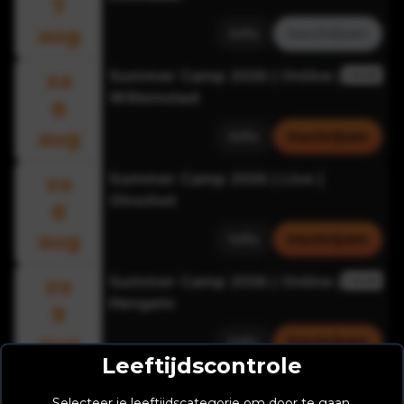
7
aug
Info
Inschrijven
za
Summer Camp 2026 | Online |
ONLINE
Willemstad
8
aug
Info
Inschrijven
za
Summer Camp 2026 | Live |
Oirschot
8
aug
Info
Inschrijven
zo
Summer Camp 2026 | Online |
ONLINE
Hengelo
9
aug
Info
Inschrijven
Leeftijdscontrole
Selecteer je leeftijdscategorie om door te gaan.