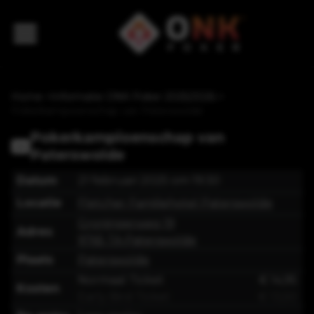
Home
>
Informatie ONK Poker 2025/2026
>
Pokerkampioenschap van Paterswolde
Pokerkampioenschap van
Live
Paterswolde
Datum
21 februari 2025 om 19:30
Locatie
Fletcher Familiehotel Paterswolde
Groningerweg
19
Adres
9765 TA
Paterswolde
Plaats
Paterswolde
Normaal Ticket
€
14,95
Kosten
Early Bird Ticket
€
13,50