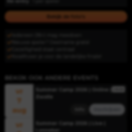
Re-entry
1
per speler
Bekijk de foto's
Iedereen (18+) mag meedoen
Nieuwe speler? Deelname gratis!
Gezelligheid staat centraal
Kwalificeer je voor de landelijke finale!
BEKIJK OOK ANDERE EVENTS
vr
Summer Camp 2026 | Online |
ONLINE
Zwolle
7
aug
Info
Inschrijven
vr
Summer Camp 2026 | Live |
Lonneker