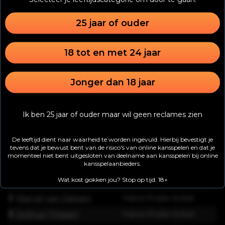
25 jaar of ouder
18 tot en met 24 jaar
Jonger dan 18 jaar
Ik ben 25 jaar of ouder maar wil geen reclames zien
Uitslag
De leeftijd dient naar waarheid te worden ingevuld. Hierbij bevestigt je
tevens dat je bewust bent van de risico's van online kansspelen en dat je
79
deelnemers
momenteel niet bent uitgesloten van deelname aan kansspelen bij online
kansspelaanbieders.
#
Speler
Prijs
Wat kost gokken jou? Stop op tijd. 18+
1
Wout van Raalten
Finale ticket
2
Marcel van Diepen
Halve finale ticket
3
Joshua Thijssen
Halve finale ticket