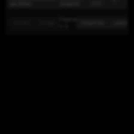
4
van Beilen
Zwaantje
2023
Pagina
Eerste
Vorige
Volgende
Laatste
1
/
3