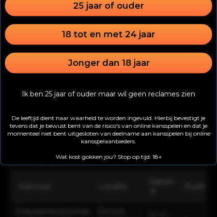
25 jaar of ouder
18 tot en met 24 jaar
Jonger dan 18 jaar
Ik ben 25 jaar of ouder maar wil geen reclames zien
De leeftijd dient naar waarheid te worden ingevuld. Hierbij bevestigt je
tevens dat je bewust bent van de risico's van online kansspelen en dat je
momenteel niet bent uitgesloten van deelname aan kansspelen bij online
kansspelaanbieders.
Wat kost gokken jou? Stop op tijd. 18+
Resultaten
Datum
Toernooi
Locatie
Positie
▼
Pokerkampioenschap
Fletcher
03-10-