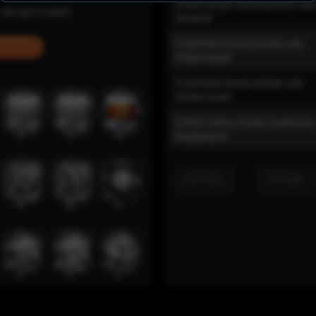
Willemstad (opgedragen aa
t aangemaakt
Jessica)
Pokerkampioenschap van
Willemstad
Pokerkampioenschap van
Willemstad
ONKP halve finale Zuidwest
Nederland
Eerste
Vorige