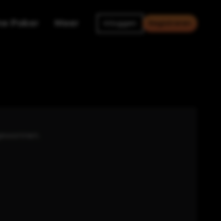
ne Poker
Meer
Inloggen
Registreren
 gewonnen.