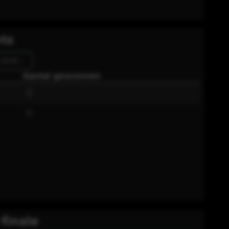
ts
2026
Aantal gewonnen
0
0
finale