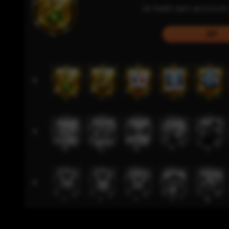
Je hebt een accoun
1
/
1