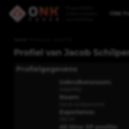
De gezelligste
ONK P
pokercompetitie
van Nederland
Home
>
Profiel van Jobje1962
Profiel van
Jacob Schilpe
Profielgegevens
Gebruikersnaam:
Jobje1962
Naam:
Jacob Schilperoord
Experience:
355
XP
All-time XP positie: