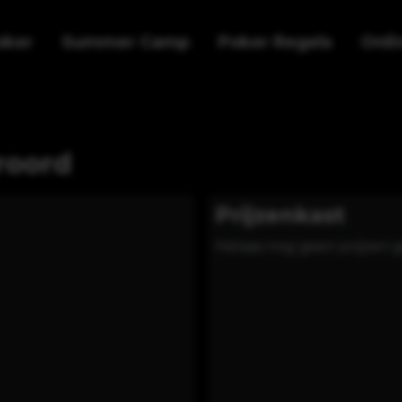
oker
Summer Camp
Poker Regels
Onli
roord
Prijzenkast
Helaas nog geen prijzen