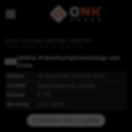
Home
>
Informatie ONK Poker 2025/2026
>
Online Pokerkampioenschap van Goes
Online Pokerkampioenschap van
Online
Goes
Datum
29 december 2024 om 19:00
Locatie
Goes Pokerrrr 2
- Online
Kosten
€
7,95
Re-entry
1
per speler
Inschrijven niet mogelijk