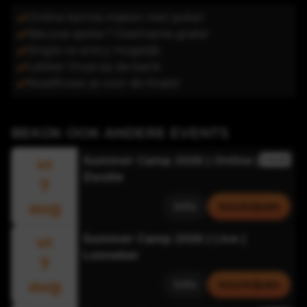
Online kennis maken met poker
Nieuwe speler? Deelname gratis!
Single re-entry mogelijk
Lekker thuis op de bank
Kwalificeer je voor de finale!
BEKIJK OOK ANDERE EVENTS
vr
Summer Camp 2026 | Online |
ONLINE
Zwolle
7
aug
Info
Inschrijven
vr
Summer Camp 2026 | Live |
Lonneker
7
aug
Info
Inschrijven