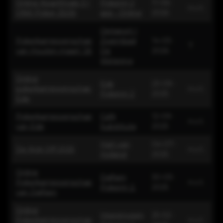
Online Kwartfinale 3 |
Pokerrrr 2
11-06-
n.v.t.
ONK Poker 25/26
app - Online
2026
Optisport |
Pokerkampioenschap
Zwembad
14-03-
7
van Houten maart '26
De
2026
Wetering
Online
Ede
23-09-
pokerkampioenschap
n.v.t.
Pokerrrr 2
2025
Ede
Pokerkampioenschap
Café
12-09-
n.v.t.
van Ede
Substitute
2025
Hart van
04-07-
De Kick Off 2025
n.v.t.
Holland
2025
Online
Dalfsen
30-03-
Pokerkampioenschap
n.v.t.
Pokerrrr 2.
2025
van Dalfsen
Online
Heerenveen
25-02-
Pokerkampioenschap
n.v.t.