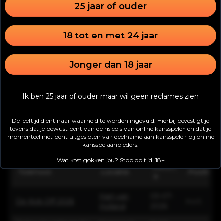
25 jaar of ouder
18 tot en met 24 jaar
Jonger dan 18 jaar
Ik ben 25 jaar of ouder maar wil geen reclames zien
De leeftijd dient naar waarheid te worden ingevuld. Hierbij bevestigt je
tevens dat je bewust bent van de risico's van online kansspelen en dat je
momenteel niet bent uitgesloten van deelname aan kansspelen bij online
Resultaten
kansspelaanbieders.
Wat kost gokken jou? Stop op tijd. 18+
Datum
Toernooi
Locatie
Positie
▼
Hart van
03-07-
De Kick Off 2026
n.v.t.
Holland
2026