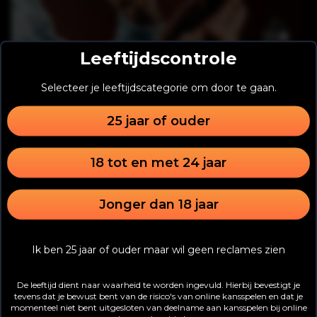
Leeftijdscontrole
Selecteer je leeftijdscategorie om door te gaan.
25 jaar of ouder
Uitslag
18 tot en met 24 jaar
190
deelnemers
#
Speler
Prijs
Jonger dan 18 jaar
1
Wesley Freke
Finale ticket
2
Elvira Brem
Halve finale ticket
Ik ben 25 jaar of ouder maar wil geen reclames zien
3
Marco Borst
Halve finale ticket
4
Norbert Essink
Halve finale ticket
De leeftijd dient naar waarheid te worden ingevuld. Hierbij bevestigt je
5
Patrick van Adrichem
Halve finale ticket
tevens dat je bewust bent van de risico's van online kansspelen en dat je
momenteel niet bent uitgesloten van deelname aan kansspelen bij online