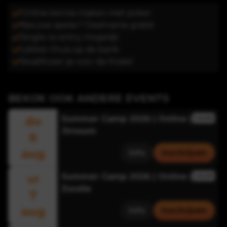
Online kennis maken met poker
Nieuwe speler? Deelname gratis!
Single re-entry mogelijk
Lekker thuis op de bank
Kwalificeer je voor de finale!
BEKIJK OOK ANDERE EVENTS
do
Summer Camp 2026 | Online |
ONLINE
Jirnsum
6
aug
Info
Inschrijven
vr
Summer Camp 2026 | Online |
ONLINE
Zwolle
7
aug
Info
Inschrijven