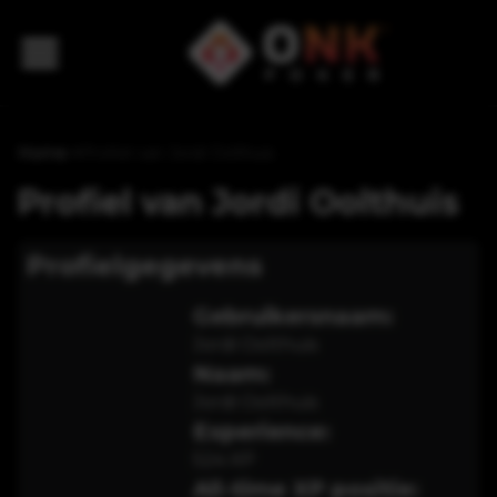
Home
>
Profiel van Jordi Oolthuis
Profiel van
Jordi Oolthuis
Profielgegevens
Gebruikersnaam:
Jordi Oolthuis
Naam:
Jordi Oolthuis
Experience:
524
XP
All-time XP positie: