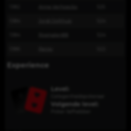
1382
Anne Verhoeckx
525
1384
Jordi Oolthuis
524
1384
Rosmalen88
524
1386
Rensy
522
Experience
Level:
Gelegenheidspokeraar
Volgende level:
Poker liefhebber