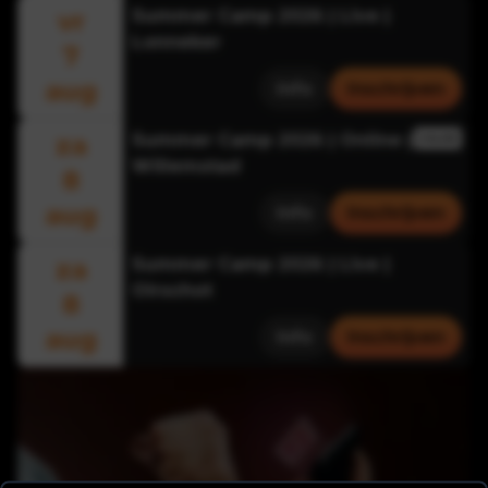
vr
Summer Camp 2026 | Live |
Lonneker
7
aug
Info
Inschrijven
za
Summer Camp 2026 | Online |
ONLINE
Willemstad
8
aug
Info
Inschrijven
za
Summer Camp 2026 | Live |
Oirschot
8
aug
Info
Inschrijven