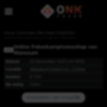
Home
>
Informatie ONK Poker 2025/2026
>
Online Pokerkampioenschap van Wanssum
Online Pokerkampioenschap van
Online
Wanssum
Datum
20 december 2023 om 19:00
Locatie
Wanssum Pokerrrr2
- Online
Kosten
€
7,50
Re-entry
Geen
Inschrijven niet mogelijk