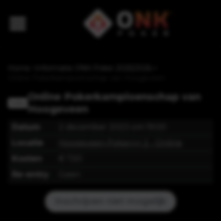
Home
>
Informatie ONK Poker 2025/2026
>
Online Pokerkampioenschap van Hoogeveen
Online Pokerkampioenschap van
Online
Hoogeveen
Datum
2 december 2023 om 19:00
Locatie
Hoogeveen Pokerrrr 2
- Online
Kosten
€
7,50
Re-entry
Geen
Inschrijven niet mogelijk