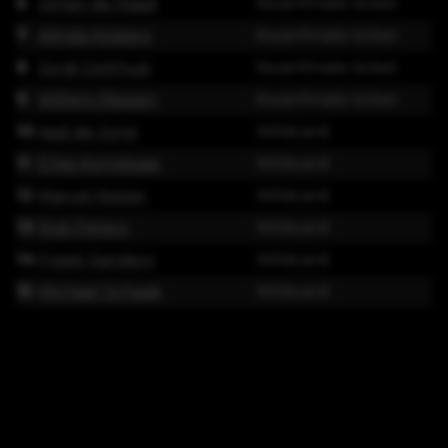
6
Johan de Raad
Kwartfinale ticket
7
Alinda Kösters
Kwartfinale ticket
8
Jordi Oolthuis
Kwartfinale ticket
9
Willem Rippen
Kwartfinale ticket
10
Aad de Jong
Wildcard
11
Elles Kortekaas
Wildcard
12
Marcel Keizer
Wildcard
13
Rob Peters
Wildcard
14
Freek Sanders
Wildcard
15
Michael Schaak
Wildcard