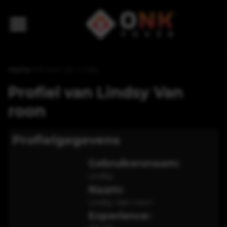
Home
>
Profiel van Lindsy
Profiel van
Lindsy Van
roon
Profielgegevens
Gebruikersnaam:
Lindsy
Naam:
Lindsy Van roon
Experience: