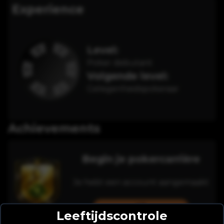
Experience
Level:
Poker debutant
Volgende level:
Gelegenheidspokeraar
Achievements
Begin je pokercarrière
Je hebt een account aangemaakt
1
/
1
Leeftijdscontrole