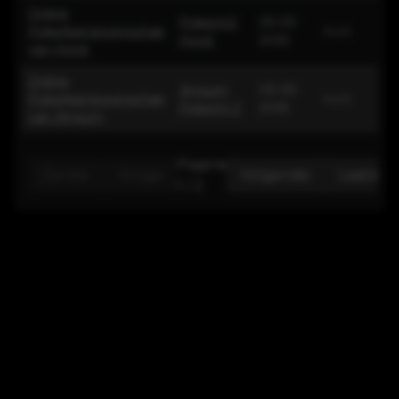
Online
Pokerrrr2
05-03-
Pokerkampioenschap
n.v.t.
Horst
2025
van Horst
Online
Jirnsum
03-03-
Pokerkampioenschap
n.v.t.
Pokerrrr 2
2025
van Jirnsum
Pagina
Eerste
Vorige
Volgende
Laatste
1
/
2