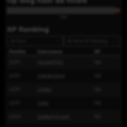
Op weg naar de finale
0
%
XP Ranking
All Time
All Time
XP Ranking
Positie
Username
XP
4297
HenkM1122
166
4297
GaitdeJáger
166
4297
Lindsy
166
4297
Jo84
166
4349
EddieFnGrant
165