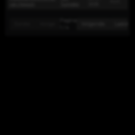
n.v.t.
van Heesch
Tunneke
2025
Pagina
Eerste
Vorige
Volgende
Laatste
1
/
4