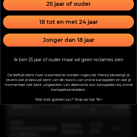
25 jaar of ouder
18 tot en met 24 jaar
Jonger dan 18 jaar
Ik ben 25 jaar of ouder maar wil geen reclames zien
De leeftijd dient naar waarheid te worden ingevuld. Hierbij bevestigt je
tevens dat je bewust bent van de risico's van online kansspelen en dat je
momenteel niet bent uitgesloten van deelname aan kansspelen bij online
Resultaten
kansspelaanbieders.
Wat kost gokken jou? Stop op tijd. 18+
Datum
Toernooi
Locatie
Positie
▼
Online
Neerkant
21-09-
Pokerkampioenschap
n.v.t.
Pokerrrr 2
2025
van Neerkant