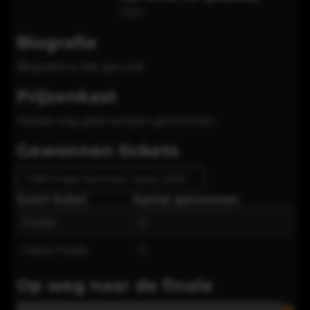
1331
Biografie
Biografie is niet gevuld
Prijzenkast
Helaas nog geen prijzen gewonnen.
Gewonnen tickets
ONK Poker Summer Camp 2026
Soort ticket
Aantal gewonnen
Finale
0
Halve finale
0
Op weg naar de finale