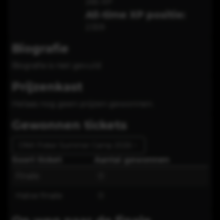
265
XP
All-time XP positie:
2359
Biografie
Biografie is niet gevuld
Prijzenkast
Helaas nog geen prijzen gewonnen.
Gewonnen tickets
ONK Poker Summer Camp 2026
Soort ticket
Aantal gewonnen
Finale
0
Halve finale
0