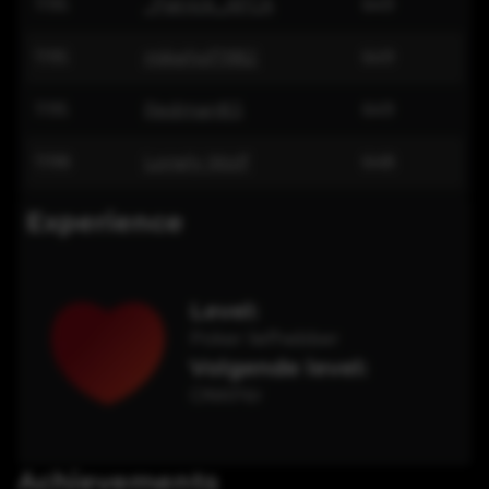
1195
_Patrick_AFCA
649
1195
mikehof1982
649
1195
Redman83
649
1198
Lonely Wolf
648
Experience
Level:
Poker liefhebber
Volgende level:
ONKPér
Achievements