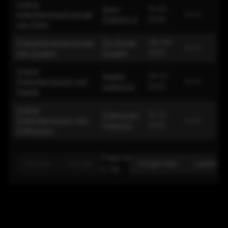
Online
Rijen
15-05-
pokerkampioenschap
n.v.t.
Pokerrrr 2
2026
van Rijen
Pokerkampioenschap
De Kreek
08-09-
n.v.t.
van Zwaag
Zwaag
2023
Online
Raalte
29-01-
Pokerkampioen van
n.v.t.
pokerrrr2
2023
Raalte
Online
Enkhuizen
15-01-
Pokerkampioen van
n.v.t.
Pokerrr2
2023
Enkhuizen
Pagina
Eerste
Vorige
Volgende
Laatste
1
/
10