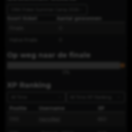
ONK Poker Summer Camp 2026
Soort ticket
Aantal gewonnen
Finale
0
Halve finale
0
Op weg naar de finale
0
%
XP Ranking
All Time
All Time
XP Ranking
Positie
Username
XP
1193
HenriNel
650