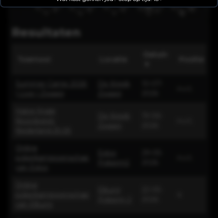
Resultaten
Datum
Toernooi
Locatie
Positie
▼
Summer Camp 2026
De Kreek
10-07-
n.v.t.
| Live | Zwaag
Zwaag
2026
Halve finale
De Kreek
19-06-
Noordwest-
n.v.t.
Zwaag
2026
Nederland 25-26
Online
Exloo
29-05-
pokerkampioenschap
n.v.t.
Pokerrrr2
2026
van Exloo
Online
H
Elburg
22-05-
pokerkampioenschap
4
f
Pokerrrr 2
2026
van Elburg
t