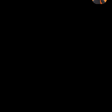
Over ONK Poker
Over Ons
Veelgestelde Vragen
In Contact Komen Met Ons?
Mail naar: info@onkpoker.nl
Poker