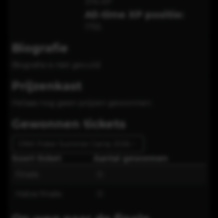
374
XP
All-time XP positie:
1755
Biografie
Biografie is niet gevuld
Prijzenkast
Helaas nog geen prijzen gewonnen.
Gewonnen tickets
ONK Poker Summer Camp 2026
Soort ticket
Aantal gewonnen
Finale
0
Halve finale
0