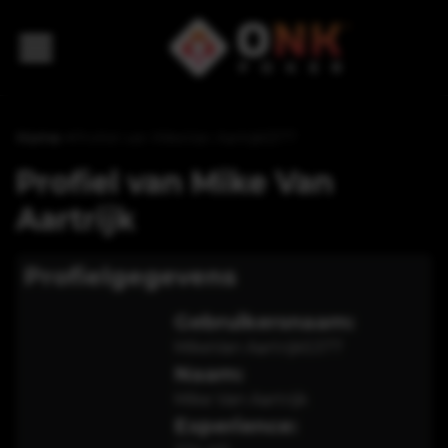
Home
>
Profiel van MikeVan Aartrijk5377
Profiel van
Mike Van
Aartrijk
Profielgegevens
Gebruikersnaam:
MikeVan Aartrijk5377
Naam:
Mike Van Aartrijk
Experience: