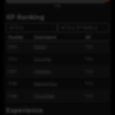
0
%
XP Ranking
All Time
All Time
XP Ranking
Positie
Username
XP
1104
Poker
725
1104
Douglas
725
1107
-niemes-
724
1108
Martijntjew
723
1108
Cocochief
723
Experience