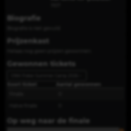
1107
Biografie
Biografie is niet gevuld
Prijzenkast
Helaas nog geen prijzen gewonnen.
Gewonnen tickets
ONK Poker Summer Camp 2026
Soort ticket
Aantal gewonnen
Finale
0
Halve finale
0
Op weg naar de finale