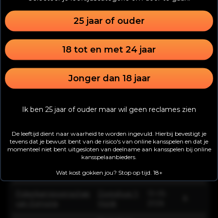
25 jaar of ouder
18 tot en met 24 jaar
Jonger dan 18 jaar
Ik ben 25 jaar of ouder maar wil geen reclames zien
De leeftijd dient naar waarheid te worden ingevuld. Hierbij bevestigt je
Resultaten
tevens dat je bewust bent van de risico's van online kansspelen en dat je
momenteel niet bent uitgesloten van deelname aan kansspelen bij online
kansspelaanbieders.
Datum
Toernooi
Locatie
Positie
Wat kost gokken jou? Stop op tijd. 18+
▼
Pokerkampioenschap
Dorpshuis 't
13-05-
8
van Exmorra
Honk
2026