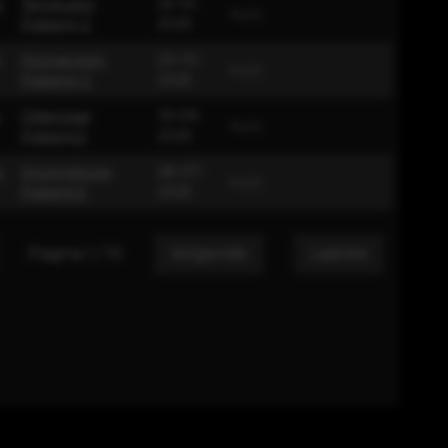
p
Terneuzen
23-10-
n.v.t.
Pokerrrr 2
2025
Hoogeveen
20-10-
n.v.t.
Pokerrrr 2
2025
Oldenzaal
19-09-
n.v.t.
Pokerrrr2
2025
e
Vroomshoop
28-07-
n.v.t.
Pokerrrr2
2025
Pagina
1
/
10
Volgende
Laatste