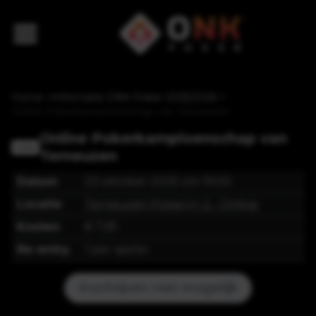
Home
>
Informatie ONK Poker 2025/2026
>
Online Pokerkampioenschap van Terneuzen
Online Pokerkampioenschap van
Online
Terneuzen
Datum
23 oktober 2025 om 19:00
Locatie
Terneuzen Pokerrrr 2
- Online
Kosten
€
7,95
Re-entry
1
per speler
Inschrijven niet mogelijk