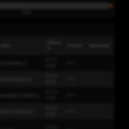
25
%
Datum
catie
Positie
Resultaat
▼
21-07-
ten Pokerrrr 2
n.v.t.
2026
09-07-
dgraaf Pokerrr2
n.v.t.
2026
07-07-
uwarden Pokerrrr 2
n.v.t.
2026
01-07-
rdwijk Pokerrrr2
n.v.t.
2026
27-06-