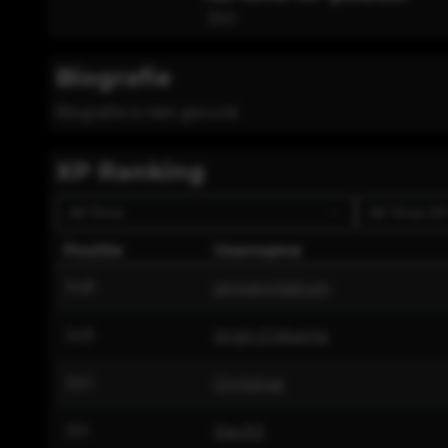
350
Biografie
Biografie is niet gevuld
XP Ranking
All Time
All Time
XP
Positie
Username
348
janvanvlastuin
349
Arjan Elskamp
350
Orriginal
351
Ray93