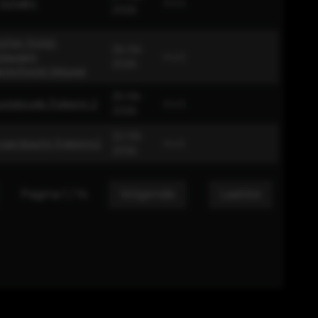
 Schalm
n.v.t.
2026
tcher Hotel-
26-06-
taurant
n.v.t.
2026
rrenhorst-Veluwe
25-06-
otebroek Pokerrrr 2
n.v.t.
2026
22-06-
gambacht Pokerrrr2
n.v.t.
2026
Pagina
1
/
14
Volgende
Laatste