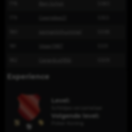
178
Ben Schot
5383
179
Geenidee21
5353
180
ppmartinhummel
5338
181
Visser1987
5331
182
Gerardus1956
5309
Experience
Level:
Schildjes verzamelaar
Volgende level:
Poker Koning