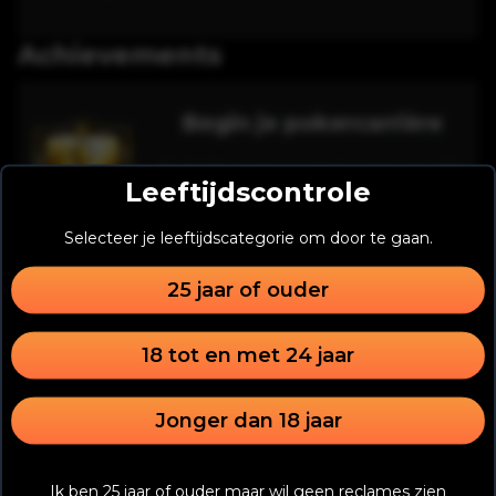
Achievements
Begin je pokercarrière
Je hebt een account aangemaakt
Leeftijdscontrole
1
/
1
Selecteer je leeftijdscategorie om door te gaan.
25 jaar of ouder
18 tot en met 24 jaar
Jonger dan 18 jaar
Ik ben 25 jaar of ouder maar wil geen reclames zien