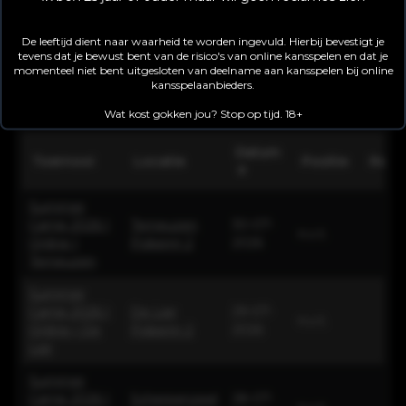
De leeftijd dient naar waarheid te worden ingevuld. Hierbij bevestigt je
tevens dat je bewust bent van de risico's van online kansspelen en dat je
momenteel niet bent uitgesloten van deelname aan kansspelen bij online
kansspelaanbieders.
Resultaten
Wat kost gokken jou? Stop op tijd. 18+
Datum
Toernooi
Locatie
Positie
Resul
▼
Summer
Camp 2026 |
Terneuzen
30-07-
n.v.t.
Online |
Pokerrrr 2
2026
Terneuzen
Summer
Camp 2026 |
De Lier
29-07-
n.v.t.
Online | De
Pokerrrr 2
2026
Lier
Summer
Camp 2026 |
Scherpenzeel
28-07-