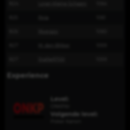
824
Loran Kleine Schaars
1064
825
Roja
1061
826
Riverazo
1060
827
M. den Blijker
1059
827
Stallie9700
1059
Experience
Level:
ONKPér
Volgende level:
Poker Kanon