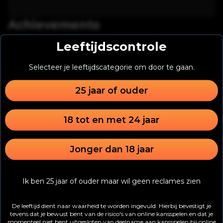
Achievements
Leeftijdscontrole
Begin je pokercarrière
Selecteer je leeftijdscategorie om door te gaan.
Je hebt een account aangemaakt
25 jaar of ouder
1
/
1
18 tot en met 24 jaar
Jonger dan 18 jaar
Ik ben 25 jaar of ouder maar wil geen reclames zien
De leeftijd dient naar waarheid te worden ingevuld. Hierbij bevestigt je
tevens dat je bewust bent van de risico's van online kansspelen en dat je
momenteel niet bent uitgesloten van deelname aan kansspelen bij online