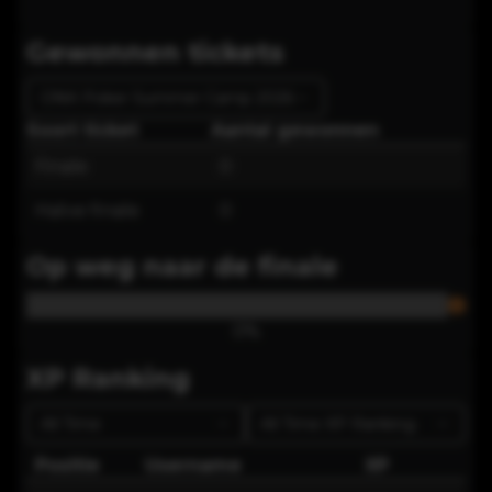
Gewonnen tickets
ONK Poker Summer Camp 2026
Soort ticket
Aantal gewonnen
Finale
0
Halve finale
0
Op weg naar de finale
0
%
XP Ranking
All Time
All Time
XP Ranking
Positie
Username
XP