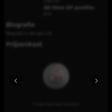
1060
XP
All-time XP positie:
826
Biografie
Biografie is niet gevuld
Prijzenkast
Finalist
ONK Poker 2020/2021