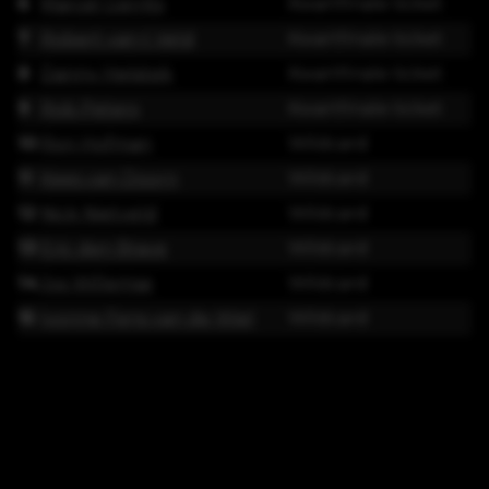
6
Marcel Gerrits
Kwartfinale ticket
7
Robert van t Veld
Kwartfinale ticket
8
Danny Heijstek
Kwartfinale ticket
9
Rob Peters
Kwartfinale ticket
10
Ron Hofman
Wildcard
11
Kees van Doorn
Wildcard
12
Nick Nietveld
Wildcard
13
Eric den Brave
Wildcard
14
Jos Willemse
Wildcard
15
Ivonne Fens van de Wiel
Wildcard