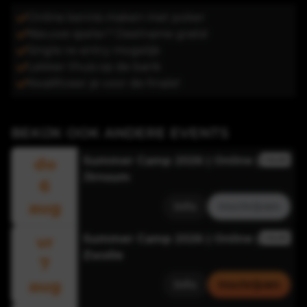
Online kennis maken met poker
Nieuwe speler? Deelname gratis!
Single re-entry mogelijk
Lekker thuis op de bank
Kwalificeer je voor de finale!
BEKIJK OOK ANDERE EVENTS
do
Summer Camp 2026 | Online |
ONLINE
Jirnsum
6
aug
Info
Inschrijven
vr
Summer Camp 2026 | Online |
ONLINE
Zwolle
7
aug
Info
Inschrijven